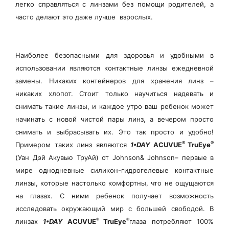
легко справляться с линзами без помощи родителей, а
часто делают это даже лучше взрослых.
Наиболее безопасными для здоровья и удобными в
использовании являются контактные линзы ежедневной
замены. Никаких контейнеров для хранения линз –
никаких хлопот. Стоит только научиться надевать и
снимать такие линзы, и каждое утро ваш ребенок может
начинать с новой чистой пары линз, а вечером просто
снимать и выбрасывать их. Это так просто и удобно!
®
®
Примером таких линз являются
1•DAY
ACUVUE
TruEye
(Уан Дэй Акувью ТруАй) от Johnson& Johnson– первые в
мире однодневные силикон-гидрогелевые контактные
линзы, которые настолько комфортны, что не ощущаются
на глазах
. С ними ребенок получает возможность
исследовать окружающий мир с большей свободой. В
®
®
линзах
1•DAY
ACUVUE
TruEye
глаза потребляют 100%