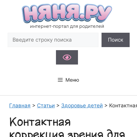
Перейти
к
содержимому
интернет-портал для родителей
Поиск
Поиск
Меню
Главная
>
Статьи
>
Здоровье детей
>
Контактна
Контактная
коррекция зрения для