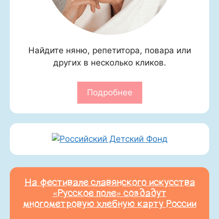
Найдите няню, репетитора, повара или
других в несколько кликов.
Подробнее
На фестивале славянского искусства
«Русское поле» создадут
многометровую хлебную карту России