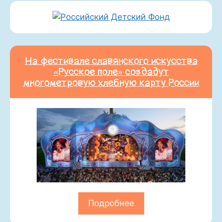
На фестивале славянского искусства
«Русское поле» создадут
многометровую хлебную карту России
Подробнее