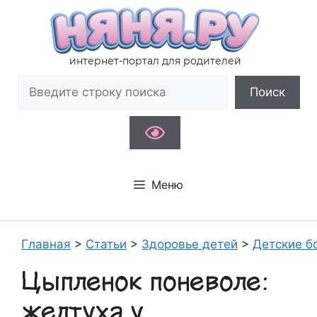
Перейти
к
содержимому
интернет-портал для родителей
Поиск
Поиск
Меню
Главная
>
Статьи
>
Здоровье детей
>
Детские б
Цыпленок поневоле:
желтуха у