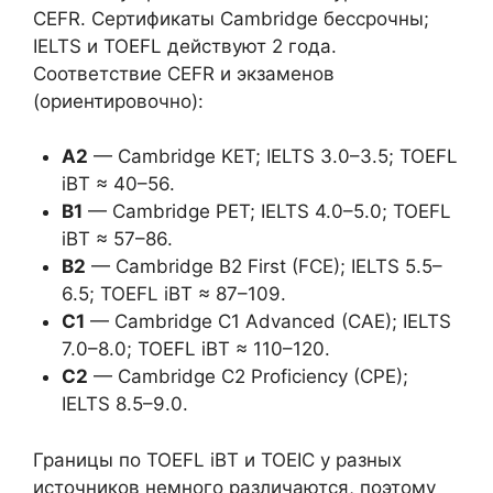
CEFR. Сертификаты Cambridge бессрочны;
IELTS и TOEFL действуют 2 года.
Соответствие CEFR и экзаменов
(ориентировочно):
A2
— Cambridge KET; IELTS 3.0–3.5; TOEFL
iBT ≈ 40–56.
B1
— Cambridge PET; IELTS 4.0–5.0; TOEFL
iBT ≈ 57–86.
B2
— Cambridge B2 First (FCE); IELTS 5.5–
6.5; TOEFL iBT ≈ 87–109.
C1
— Cambridge C1 Advanced (CAE); IELTS
7.0–8.0; TOEFL iBT ≈ 110–120.
C2
— Cambridge C2 Proficiency (CPE);
IELTS 8.5–9.0.
Границы по TOEFL iBT и TOEIC у разных
источников немного различаются, поэтому