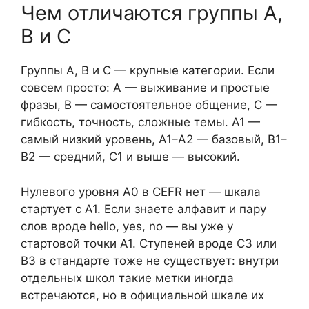
Чем отличаются группы A,
B и C
Группы A, B и C — крупные категории. Если
совсем просто: A — выживание и простые
фразы, B — самостоятельное общение, C —
гибкость, точность, сложные темы. A1 —
самый низкий уровень, A1–A2 — базовый, B1–
B2 — средний, C1 и выше — высокий.
Нулевого уровня A0 в CEFR нет — шкала
стартует с A1. Если знаете алфавит и пару
слов вроде hello, yes, no — вы уже у
стартовой точки A1. Ступеней вроде C3 или
B3 в стандарте тоже не существует: внутри
отдельных школ такие метки иногда
встречаются, но в официальной шкале их