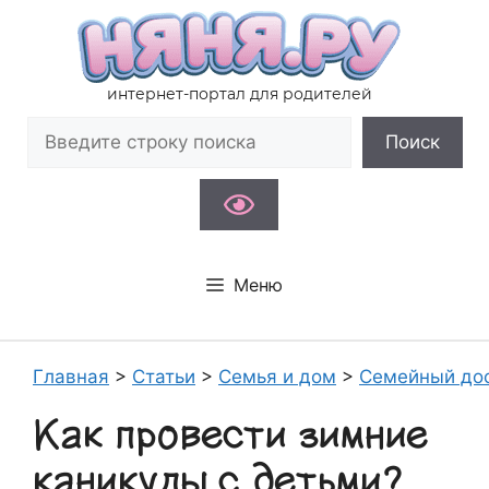
Перейти
к
содержимому
интернет-портал для родителей
Поиск
Поиск
Меню
Главная
>
Статьи
>
Семья и дом
>
Семейный до
Как провести зимние
каникулы с детьми?