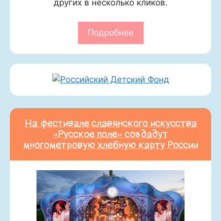
других в несколько кликов.
Подробнее
На фестивале славянского искусства
«Русское поле» создадут
многометровую хлебную карту России