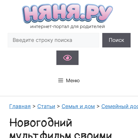
Перейти
к
содержимому
интернет-портал для родителей
Поиск
Поиск
Меню
Главная
>
Статьи
>
Семья и дом
>
Семейный до
Новогодний
мультфильм своими