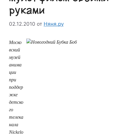
руками
02.12.2010
от
Няня.ру
Моско
вский
музей
анима
ции
при
поддер
жке
детско
го
телека
нала
Nickelo