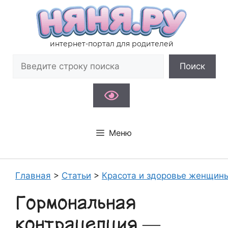
Перейти
к
содержимому
интернет-портал для родителей
Поиск
Поиск
Меню
Главная
>
Статьи
>
Красота и здоровье женщин
Гормональная
контрацепция —