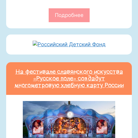
Подробнее
На фестивале славянского искусства
«Русское поле» создадут
многометровую хлебную карту России