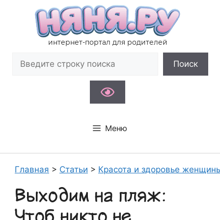
Перейти
к
содержимому
интернет-портал для родителей
Поиск
Поиск
Меню
Главная
>
Статьи
>
Красота и здоровье женщин
Выходим на пляж:
Чтоб никто не