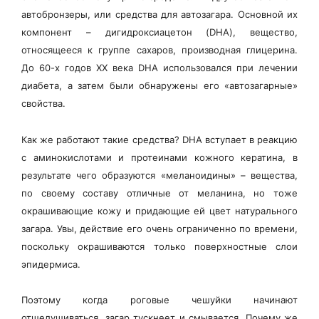
автобронзеры, или средства для автозагара. Основной их
компонент – дигидроксиацетон (DHA), вещество,
относящееся к группе сахаров, производная глицерина.
До 60-х годов XX века DHA использовался при лечении
диабета, а затем были обнаружены его «автозагарные»
свойства.
Как же работают такие средства? DHA вступает в реакцию
с аминокислотами и протеинами кожного кератина, в
результате чего образуются «меланоидины» – вещества,
по своему составу отличные от меланина, но тоже
окрашивающие кожу и придающие ей цвет натурального
загара. Увы, действие его очень ограниченно по времени,
поскольку окрашиваются только поверхностные слои
эпидермиса.
Поэтому когда роговые чешуйки начинают
отшелушиваться, загар тускнеет и смывается. Почему же