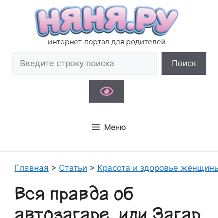
Перейти
к
содержимому
интернет-портал для родителей
Поиск
Поиск
Меню
Главная
>
Статьи
>
Красота и здоровье женщин
Вся правда об
автозагаре, или Загар