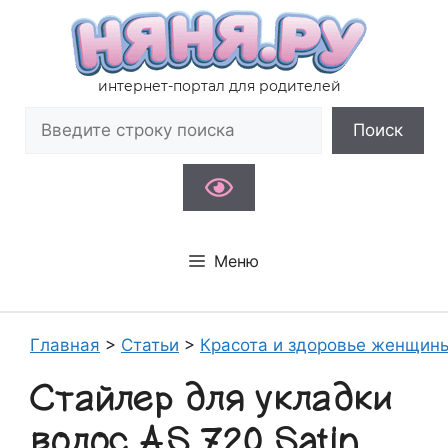
Перейти
к
содержимому
интернет-портал для родителей
Поиск
Поиск
Меню
Главная
>
Статьи
>
Красота и здоровье женщин
Стайлер для укладки
волос AS 720 Satin