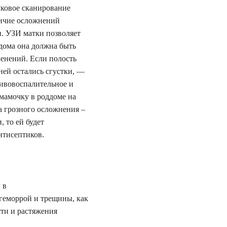
вуковое сканирование
личие осложнений
и. УЗИ матки позволяет
ддома она должна быть
менений. Если полость
ней остались сгустки, —
тивовоспалительное и
 мамочку в роддоме на
а грозного осложнения –
 то ей будет
нтисептиков.
 в
 геморрой и трещины, как
ти и растяжения