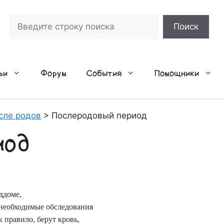
Поиск
Поиск
ьи
Форум
События
Помощники
сле родов
>
Послеродовый период
иод
ддоме,
 необходимые обследования
 правило, берут кровь,