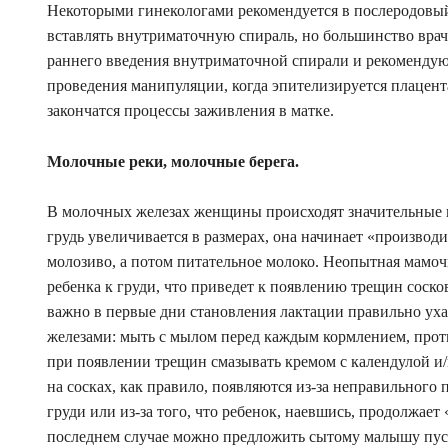
Некоторыми гинекологами рекомендуется в послеродовы
вставлять внутриматочную спираль, но большинство врач
раннего введения внутриматочной спирали и рекомендую
проведения манипуляции, когда эпителизируется плацент
закончатся процессы заживления в матке.
Молочные реки, молочные берега.
В молочных железах женщины происходят значительные 
грудь увеличивается в размерах, она начинает «производи
молозиво, а потом питательное молоко. Неопытная мамо
ребенка к груди, что приведет к появлению трещин соско
важно в первые дни становления лактации правильно ух
железами: мыть с мылом перед каждым кормлением, прот
при появлении трещин смазывать кремом с календулой и
на сосках, как правило, появляются из-за неправильного
груди или из-за того, что ребенок, наевшись, продолжает 
последнем случае можно предложить сытому малышу пу