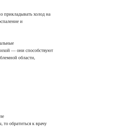
о прикладывать холод на
оспаление и
тальные
епихой — они способствуют
блемной области,
ле
 то обратиться к врачу