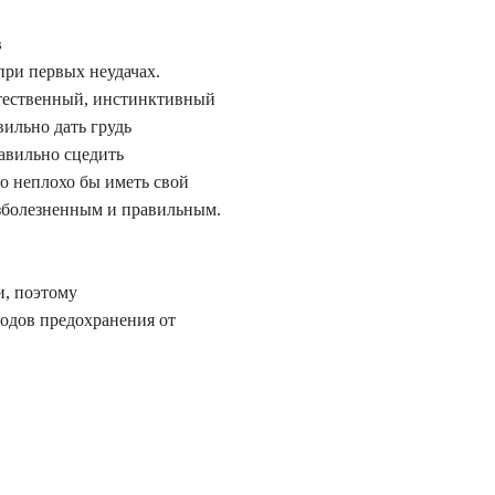
в
при первых неудачах.
стественный, инстинктивный
вильно дать грудь
авильно сцедить
но неплохо бы иметь свой
езболезненным и правильным.
и, поэтому
тодов предохранения от