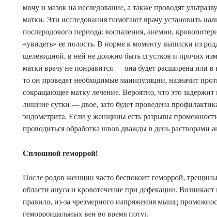
мочу и мазок на исследование, а также проводят ультраз
матки. Эти исследования помогают врачу установить на
послеродового периода: воспаления, анемии, кровопотер
«увидеть» ее полость. В норме к моменту выписки из ро
щелевидной, в ней не должно быть сгустков и прочих из
матки врачу не понравится — она будет расширена или в 
то он проведет необходимые манипуляции, назначит про
сокращающее матку лечение. Вероятно, что это задержит
лишние сутки — двое, зато будет проведена профилактик
эндометрита. Если у женщины есть разрывы промежности,
проводиться обработка швов дважды в день растворами а
Сплошной геморрой!
После родов женщин часто беспокоит геморрой, трещины
области ануса и кровотечение при дефекации. Возникает
правило, из-за чрезмерного напряжения мышц промежнос
геморроидальных вен во время потуг.