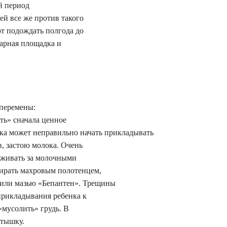
й период
ей все же против такого
т подождать полгода до
арная площадка и
перемены:
ть» сначала ценное
чка может неправильно начать прикладывать
в, застою молока. Очень
аживать за молочными
ирать махровым полотенцем,
/или мазью «Бепантен». Трещины
 прикладывания ребенка к
«мусолить» грудь. В
стышку.