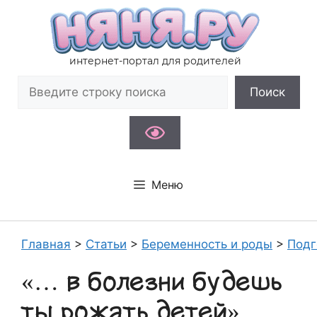
Перейти
к
содержимому
интернет-портал для родителей
Поиск
Поиск
Меню
Главная
>
Статьи
>
Беременность и роды
>
Подг
«… в болезни будешь
ты рожать детей»