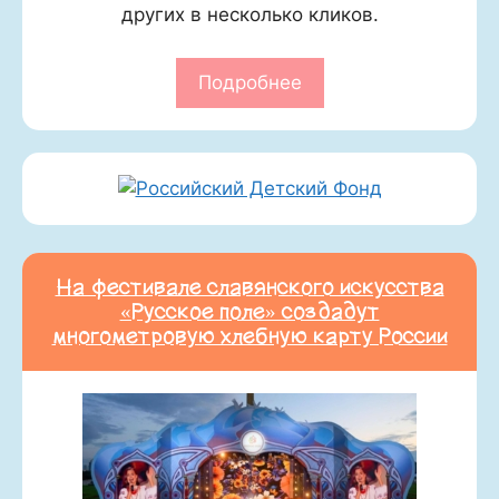
других в несколько кликов.
Подробнее
На фестивале славянского искусства
«Русское поле» создадут
многометровую хлебную карту России