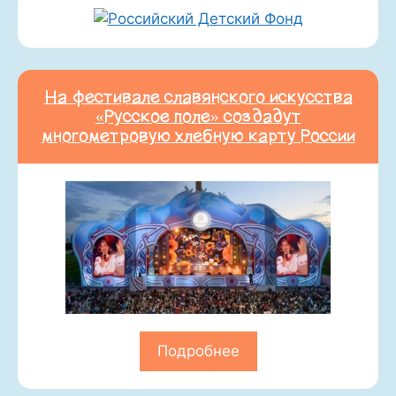
На фестивале славянского искусства
«Русское поле» создадут
многометровую хлебную карту России
Подробнее