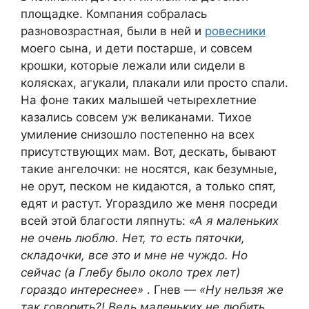
площадке. Компания собралась
разновозрастная, были в ней и
ровесники
моего сына, и дети постарше, и совсем
крошки, которые лежали или сидели в
колясках, агукали, плакали или просто спали.
На фоне таких малышей четырехлетние
казались совсем уж великанами. Тихое
умиление снизошло постепенно на всех
присутствующих мам. Вот, дескать, бывают
такие ангелочки: не носятся, как безумные,
не орут, песком не кидаются, а только спят,
едят и растут. Угораздило же меня посреди
всей этой благости ляпнуть:
«А я маленьких
не очень люблю. Нет, то есть пяточки,
складочки, все это и мне не чуждо. Но
сейчас (а Глебу было около трех лет)
гораздо интереснее»
. Гнев —
«Ну нельзя же
так говорить?! Ведь маленьких не любить