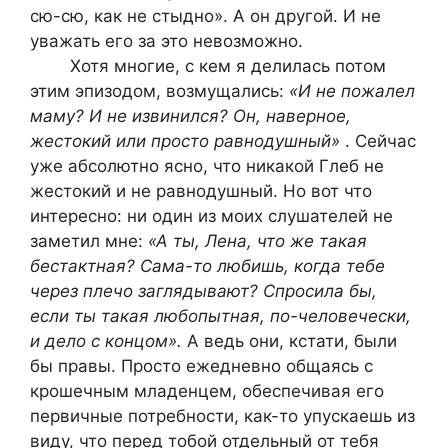
сю-сю, как не стыдно». А он другой. И не
уважать его за это невозможно.
Хотя многие, с кем я делилась потом
этим эпизодом, возмущались:
«И не пожалел
маму? И не извинился? Он, наверное,
жестокий или просто равнодушный»
. Сейчас
уже абсолютно ясно, что никакой Глеб не
жестокий и не равнодушный. Но вот что
интересно: ни один из моих слушателей не
заметил мне:
«А ты, Лена, что же такая
бестактная? Сама-то любишь, когда тебе
через плечо заглядывают? Спросила бы,
если ты такая любопытная, по-человечески,
и дело с концом».
А ведь они, кстати, были
бы правы. Просто ежедневно общаясь с
крошечным младенцем, обеспечивая его
первичные потребности, как-то упускаешь из
виду, что перед тобой отдельный от тебя