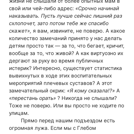
жизни не слышали от более опытных мам в
свой или чей-либо адрес:
«Срочно начинай
наказывать. Пусть лучше сейчас лишний раз
схлопочет, зато потом тебе же спасибо
скажет»,
я вам, извините, не поверю. А какое
количество замечаний принято у нас делать
детям просто так — за то, что бегает, кричит,
вообще за то, что живой? А как виртуозно их
дергают за руку во время публичных
истерик? Интересно, существует статистика
вывихнутых в ходе этих воспитательных
мероприятий плечевых суставов? А этот
замечательный окрик:
«Я кому сказала!?»
А
«перестань орать»
? Никогда не слышали?
Тоже не поверю. Или вы просто не ходите по
улицам.
Прямо перед нашим подъездом есть
огромная лужа. Если мы с Глебом