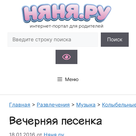
Перейти
к
содержимому
интернет-портал для родителей
Поиск
Поиск
Меню
Главная
>
Развлечения
>
Музыка
>
Колыбельны
Вечерняя песенка
18.01.2016
от
Няня.ру