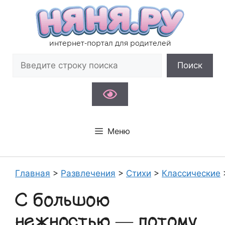
Перейти
к
содержимому
интернет-портал для родителей
Поиск
Поиск
Меню
Главная
>
Развлечения
>
Стихи
>
Классические
С большою
нежностью — потому