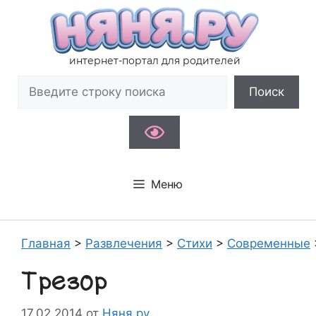
Перейти
к
содержимому
интернет-портал для родителей
Поиск
Поиск
Меню
Главная
>
Развлечения
>
Стихи
>
Современные
Трезор
17.02.2014
от
Няня.ру