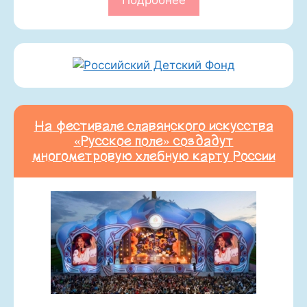
На фестивале славянского искусства
«Русское поле» создадут
многометровую хлебную карту России