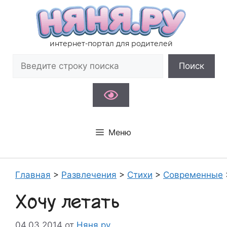
Перейти
к
содержимому
интернет-портал для родителей
Поиск
Поиск
Меню
Главная
>
Развлечения
>
Стихи
>
Современные
Хочу летать
04.03.2014
от
Няня.ру