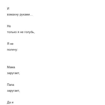
И
взмахну руками…
Но
только я не голубь,
Я не
полечу:
Мама
заругает,
Папа
заругает,
Да и