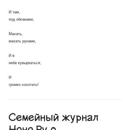
И там,
под облаками,
Махать,
махать руками,
И в
небе кувыркаться,
И
громко хохотать!
Семейный журнал
Няня.Ру о