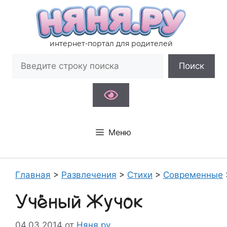
Перейти
к
содержимому
интернет-портал для родителей
Поиск
Поиск
Меню
Главная
>
Развлечения
>
Стихи
>
Современные
Учёный Жучок
04.03.2014
от
Няня.ру