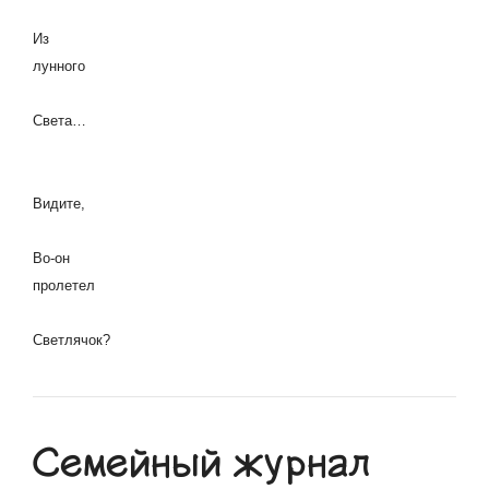
Из
лунного
Света…
Видите,
Во-он
пролетел
Светлячок?
Семейный журнал