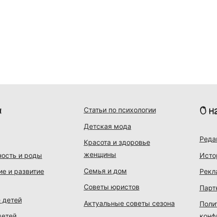
и
О н
Статьи по психологии
Детская мода
Реда
Красота и здоровье
женщины
ость и роды
Исто
Семья и дом
ие и развитие
Рекл
Советы юристов
Парт
 детей
Актуальные советы сезона
Поли
детей
конф