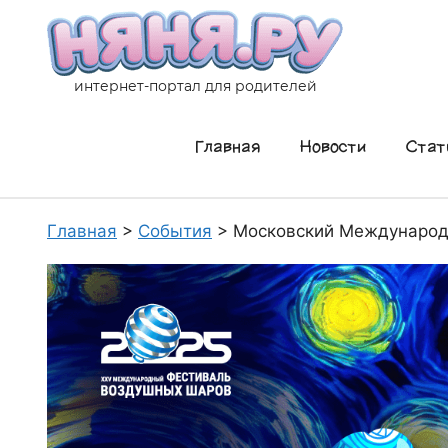
Перейти
к
содержимому
интернет-портал для родителей
Главная
Новости
Стат
Главная
>
События
>
Московский Международ