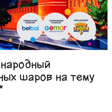
ународный
ных шаров на тему
”