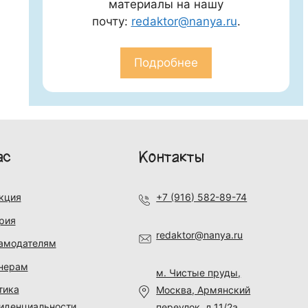
материалы на нашу
почту:
redaktor@nanya.ru
.
Подробнее
ас
Контакты
кция
+7 (916) 582-89-74
рия
redaktor@nanya.ru
амодателям
нерам
м. Чистые пруды,
тика
Москва, Армянский
иденциальности
переулок, д.11/2а