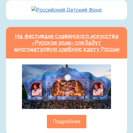
На фестивале славянского искусства
«Русское поле» создадут
многометровую хлебную карту России
Подробнее