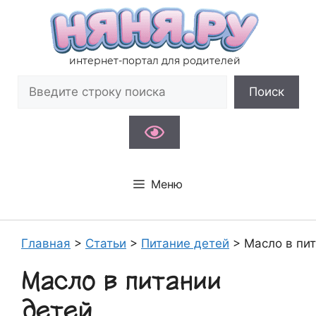
Перейти
к
содержимому
интернет-портал для родителей
Поиск
Поиск
Меню
Главная
>
Статьи
>
Питание детей
>
Масло в пи
Масло в питании
детей