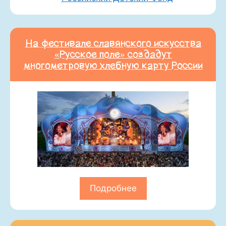
На фестивале славянского искусства
«Русское поле» создадут
многометровую хлебную карту России
Подробнее