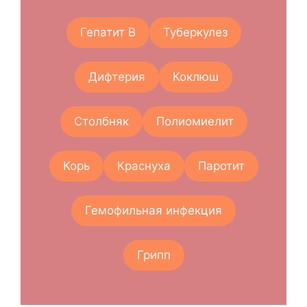
Гепатит В
Туберкулез
Дифтерия
Коклюш
Столбняк
Полиомиелит
Корь
Краснуха
Паротит
Гемофильная инфекция
Грипп