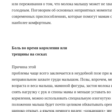
или переживания о том, что молока малышу может не хват
голодным. Поговорим об основных неприятных моментах
современных приспособлениях, которые помогут мамам сд
наиболее комфортным.
Боль во время кормления или
трещины на сосках
Причина этой
проблемы чаще всего заключается в неудобной позе при 
неправильном захвате груди малышом. Позы, впрочем, ме
возраста и веса малыша, маминой фигуры, застоя молока 
снять нагрузку с рук и спины мамы и меньше уставать во
кормления, можно использовать специальную изогнутую
положении малыш будет почти целиком обхватывать ореол
широко открыт, а язычок немного виден; «цокающих» зву