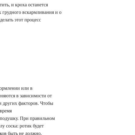
ить, и кроха останется
 грудного вскармливания и о
елать этот процесс
кормлении или в
няются в зависимости от
и других факторов. Чтобы
 время
 подушку. При правильном
у соска: ротик будет
ков быть не должно.