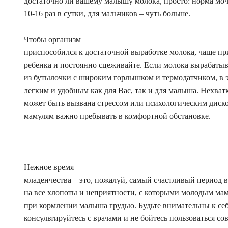
достаточно ли вашему малышу молока, просто: норма моч
10-16 раз в сутки, для мальчиков – чуть больше.
Чтобы организм
приспособился к достаточной выработке молока, чаще пр
ребенка и постоянно сцеживайте. Если молока вырабатыв
из бутылочки с широким горлышком и термодатчиком, в э
легким и удобным как для Вас, так и для малыша. Нехват
может быть вызвана стрессом или психологическим дис
мамулям важно пребывать в комфортной обстановке.
Нежное время
младенчества – это, пожалуй, самый счастливый период 
на все хлопоты и неприятности, с которыми молодым мам
при кормлении малыша грудью. Будьте внимательны к себ
консультируйтесь с врачами и не бойтесь пользоваться с