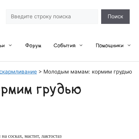
Поиск
Поиск
ьи
Форум
События
Помощники
вскармливание
>
Молодым мамам: кормим грудью
ормим грудью
а сосках, мастит, лактостаз