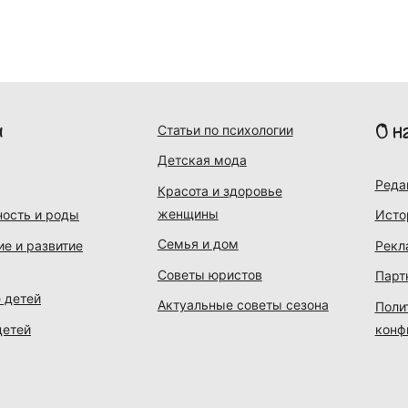
и
О н
Статьи по психологии
Детская мода
Реда
Красота и здоровье
женщины
ость и роды
Исто
Семья и дом
ие и развитие
Рекл
Советы юристов
Парт
 детей
Актуальные советы сезона
Поли
детей
конф