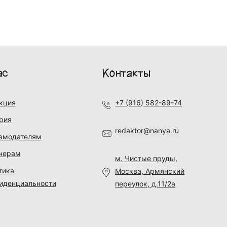
ас
Контакты
кция
+7 (916) 582-89-74
рия
redaktor@nanya.ru
амодателям
нерам
м. Чистые пруды,
тика
Москва, Армянский
иденциальности
переулок, д.11/2а