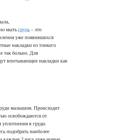
мыла,
ьно мыть
грудь
– это
ивления уже появившихся
тные накладки из тонкого
е так больно. Для
дут впитывающие накладки как
 груди малышом. Происходит
стью освобождаются от
 уплотнения в груди.
сь подобрать наиболее
и каждые 2 часа даже ночью