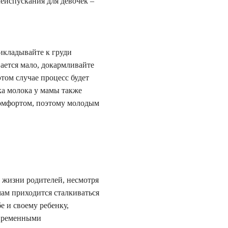
еиспускания для девочек –
икладывайте к груди
ается мало, докармливайте
том случае процесс будет
ка молока у мамы также
комфортом, поэтому молодым
в жизни родителей, несмотря
ам приходится сталкиваться
е и своему ребенку,
овременными