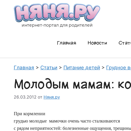
Перейти
к
содержимому
интернет-портал для родителей
Главная
Новости
Стат
Главная
>
Статьи
>
Питание детей
>
Грудное 
Молодым мамам: к
26.03.2012
от
Няня.ру
При кормлении
грудью молодые мамочки очень часто сталкиваются
с рядом неприятностей: болезненные ощущения, трещины н