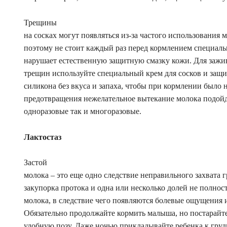
Трещины
на сосках могут появляться из-за частого использования 
поэтому не стоит каждый раз перед кормлением специал
нарушает естественную защитную смазку кожи. Для заж
трещин используйте специальный крем для сосков и защи
силикона без вкуса и запаха, чтобы при кормлении было н
предотвращения нежелательное вытекание молока подой
одноразовые так и многоразовые.
Лактостаз
Застой
молока – это еще одно следствие неправильного захвата
закупорка протока и одна или несколько долей не полно
молока, в следствие чего появляются болевые ощущения и
Обязательно продолжайте кормить малыша, но постарайте
удобную позу. Даже ночью прикладывайте ребенка к груд