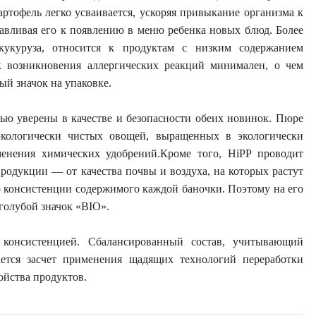
ртофель легко усваивается, ускоряя привыкание организма к
авливая его к
появлению в меню ребенка новых блюд. Более
 кукуруза, относится к продуктам с низким содержанием
ск возникновения аллергических реакций минимален, о чем
ый значок на упаковке.
ю уверены в качестве и безопасности обеих новинок. Пюре
экологически чистых овощей, выращенных в экологически
енения химических удобрений.Кроме того, HiPP проводит
продукции — от качества почвы и воздуха, на которых растут
о консистенции содержимого каждой баночки. Поэтому на его
голубой значок «BIO».
онсистенцией. Сбалансированный состав, учитывающий
гается засчет применения щадящих технологий переработки
ойства продуктов.