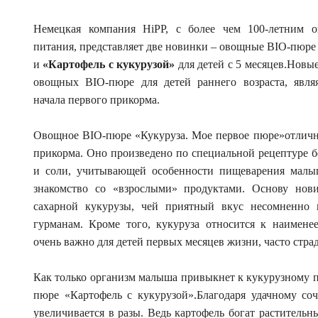
Немецкая компания HiPP, с более чем 100-летним о
питания, представляет две новинки – овощные BIO-пюр
и
«Картофель с кукурузой»
для детей с 5 месяцев.Нов
овощных BIO-пюре для детей раннего возраста, явля
начала первого прикорма.
Овощное BIO-пюре «Кукуруза. Мое первое пюре»отлично
прикорма. Оно произведено по специальной рецептуре бе
и соли, учитывающей особенности пищеварения малы
знакомство со «взрослыми» продуктами. Основу нови
сахарной кукурузы, чей приятный вкус несомненно 
гурманам. Кроме того, кукуруза относится к наимене
очень важно для детей первых месяцев жизни, часто стра
Как только организм малыша привыкнет к кукурузному 
пюре «Картофель с кукурузой».Благодаря удачному со
увеличивается в разы. Ведь картофель богат раститель