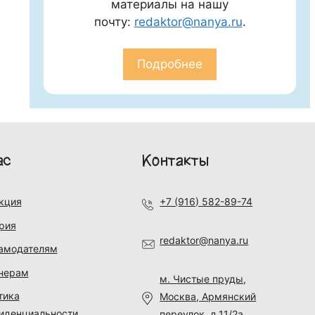
материалы на нашу
почту:
redaktor@nanya.ru
.
Подробнее
ас
Контакты
кция
+7 (916) 582-89-74
рия
redaktor@nanya.ru
амодателям
нерам
м. Чистые пруды,
тика
Москва, Армянский
иденциальности
переулок, д.11/2а