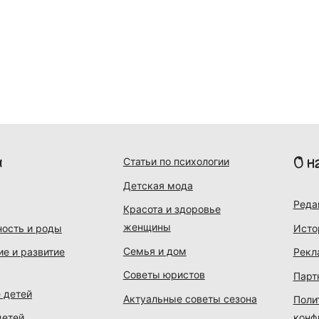
и
О н
Статьи по психологии
Детская мода
Реда
Красота и здоровье
женщины
ость и роды
Исто
Семья и дом
ие и развитие
Рекл
Советы юристов
Парт
 детей
Актуальные советы сезона
Поли
детей
конф