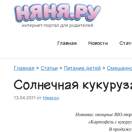
Перейти
к
содержимому
интернет-портал для родителей
Главная
Новости
Стат
Главная
>
Статьи
>
Питание детей
>
Смешанно
Солнечная кукуруз
13.04.2011
от
Няня.ру
Новинки: овощные
BIO
-пюр
«Картофель с кукуруз
В продаже 