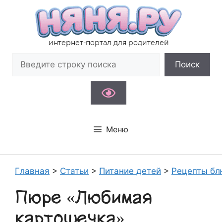
Перейти
к
содержимому
интернет-портал для родителей
Поиск
Поиск
Меню
Главная
>
Статьи
>
Питание детей
>
Рецепты бл
Пюре «Любимая
картошечка»