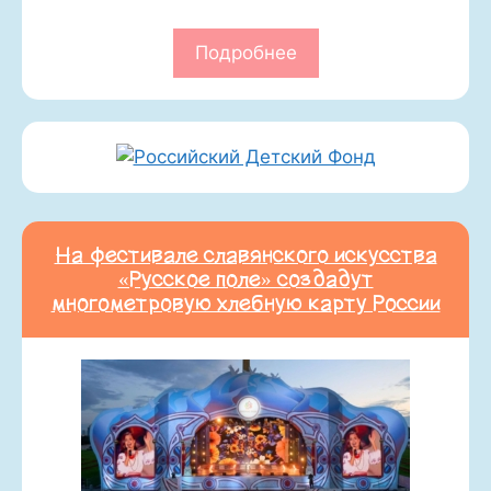
Подробнее
На фестивале славянского искусства
«Русское поле» создадут
многометровую хлебную карту России