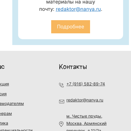
материалы на нашу
почту:
redaktor@nanya.ru
.
Подробнее
ас
Контакты
кция
+7 (916) 582-89-74
рия
redaktor@nanya.ru
амодателям
нерам
м. Чистые пруды,
тика
Москва, Армянский
иденциальности
переулок, д.11/2а