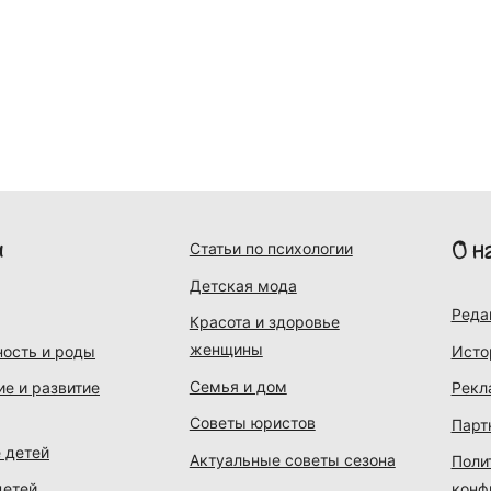
и
О н
Статьи по психологии
Детская мода
Реда
Красота и здоровье
женщины
ость и роды
Исто
Семья и дом
ие и развитие
Рекл
Советы юристов
Парт
 детей
Актуальные советы сезона
Поли
детей
конф