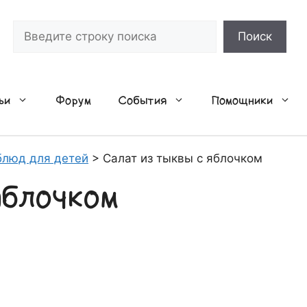
Поиск
Поиск
ьи
Форум
События
Помощники
блюд для детей
>
Салат из тыквы с яблочком
яблочком