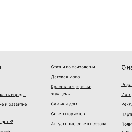
и
О н
Статьи по психологии
Детская мода
Реда
Красота и здоровье
женщины
ость и роды
Исто
Семья и дом
ие и развитие
Рекл
Советы юристов
Парт
 детей
Актуальные советы сезона
Поли
детей
конф