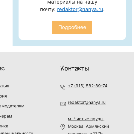
материалы на нашу
почту:
redaktor@nanya.ru
.
Подробнее
ас
Контакты
кция
+7 (916) 582-89-74
рия
redaktor@nanya.ru
амодателям
нерам
м. Чистые пруды,
тика
Москва, Армянский
иденциальности
переулок, д.11/2а