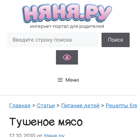
Перейти
к
содержимому
интернет-портал для родителей
Поиск
Поиск
Меню
Главная
>
Статьи
>
Питание детей
>
Рецепты бл
Тушеное мясо
12.10.2010
от
Няня.ру