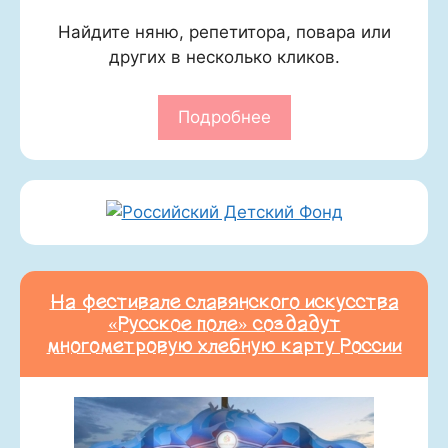
Найдите няню, репетитора, повара или
других в несколько кликов.
Подробнее
На фестивале славянского искусства
«Русское поле» создадут
многометровую хлебную карту России