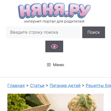
Перейти
к
содержимому
интернет-портал для родителей
Поиск
Поиск
Меню
Главная
>
Статьи
>
Питание детей
>
Рецепты бл