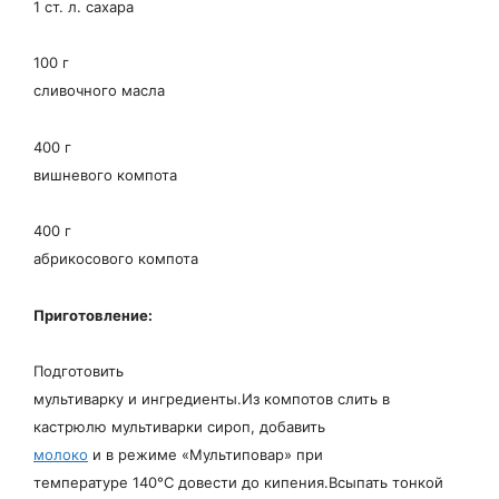
1 ст. л. сахара
100 г
сливочного масла
400 г
вишневого компота
400 г
абрикосового компота
П
риготовление:
Подготовить
мультиварку и ингредиенты.
Из компотов слить в
кастрюлю мультиварки сироп, добавить
молоко
и в режиме «Мультиповар» при
температуре 140°С довести до кипения.
Всыпать тонкой