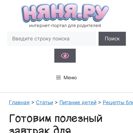
Перейти
к
содержимому
интернет-портал для родителей
Поиск
Поиск
Меню
Главная
>
Статьи
>
Питание детей
>
Рецепты бл
Готовим полезный
завтрак для