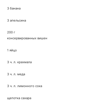
3 банана
3 апельсина
200 г
консервированных вишен
1 яйцо
3 ч. л. крахмала
3 ч. л. меда
3 ч. л. лимонного сока
щепотка сахара