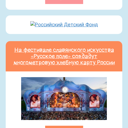
На фестивале славянского искусства
«Русское поле» создадут
многометровую хлебную карту России