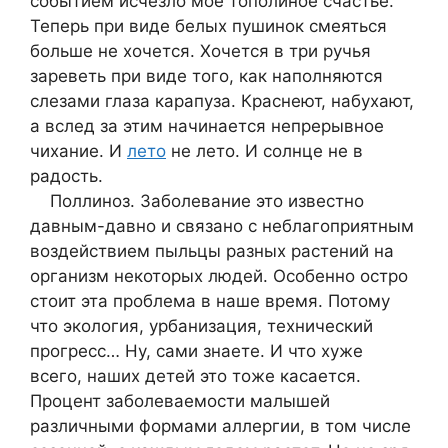
событием исчезло мое тополиное счастье.
Теперь при виде белых пушинок смеяться
больше не хочется. Хочется в три ручья
зареветь при виде того, как наполняются
слезами глаза карапуза. Краснеют, набухают,
а вслед за этим начинается непрерывное
чихание. И
лето
не лето. И солнце не в
радость.
Поллиноз. Заболевание это известно
давным-давно и связано с неблагоприятным
воздействием пыльцы разных растений на
организм некоторых людей. Особенно остро
стоит эта проблема в наше время. Потому
что экология, урбанизация, технический
прогресс… Ну, сами знаете. И что хуже
всего, наших детей это тоже касается.
Процент заболеваемости малышей
различными формами аллергии, в том числе