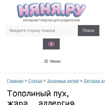
Перейти
к
содержимому
интернет-портал для родителей
Поиск
Поиск
Меню
Главная
>
Статьи
>
Здоровье детей
>
Детская а
Тополиный пух,
жара… аллергия