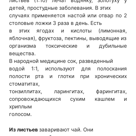
листьев (1:10) лечат водянку, золотуху у
детей, простудные заболевания. В этих
случаях применяется настой или отвар по 2
столовые ложки 3 раза в день. Есть
в этих ягодах и кислоты (лимонная,
яблочная), фруктоза, пектины, выводящие из
организма токсические и дубильные
вещества.
В народной медицине сок, разведенный
водой 1:1, используют для полоскания
полости рта и глотки при хронических
стоматитах,
тонзиллитах, ларингитах, фарингитах,
сопровождающихся сухим кашлем и
хриплым
голосом.
Из листьев
заваривают чай. Они