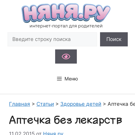
Перейти
к
содержимому
интернет-портал для родителей
Поиск
Поиск
Меню
Главная
>
Статьи
>
Здоровье детей
>
Аптечка б
Аптечка без лекарств
11.02.2015
от
Няня.ру