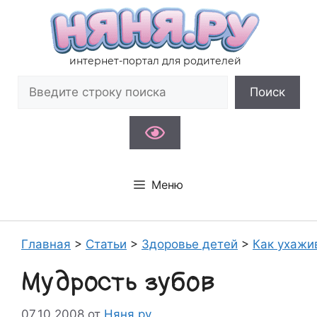
Перейти
к
содержимому
интернет-портал для родителей
Поиск
Поиск
Меню
Главная
>
Статьи
>
Здоровье детей
>
Как ухажи
Мудрость зубов
07.10.2008
от
Няня.ру