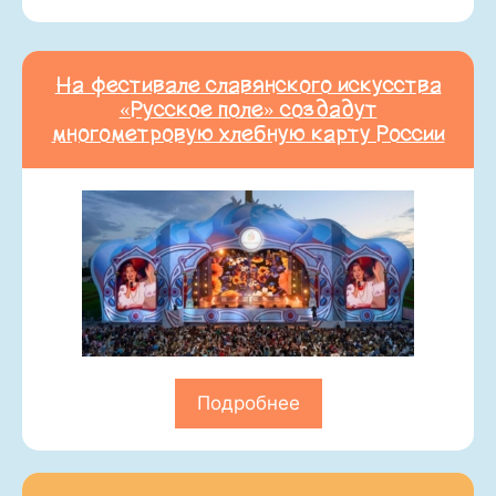
На фестивале славянского искусства
«Русское поле» создадут
многометровую хлебную карту России
Подробнее