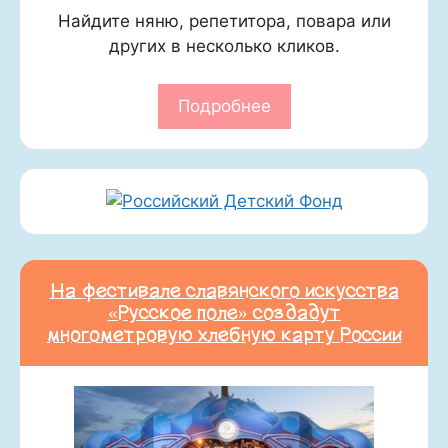
Найдите няню, репетитора, повара или
других в несколько кликов.
Подробнее
На фестивале славянского искусства
«Русское поле» создадут
многометровую хлебную карту России