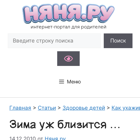
Перейти
к
содержимому
интернет-портал для родителей
Поиск
Поиск
Меню
Главная
>
Статьи
>
Здоровье детей
>
Как ухажи
Зима уж близится …
14.12.2010
от
Няня.ру