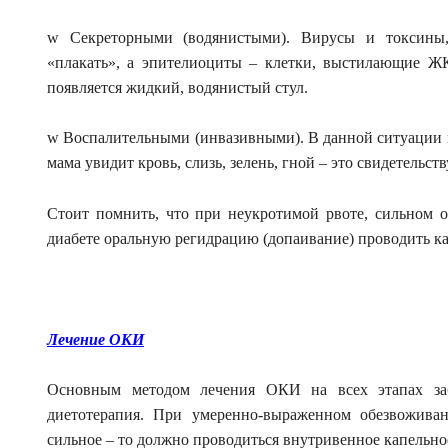
w Секреторными (водянистыми). Вирусы и токсины,
«плакать», а эпителиоциты – клетки, выстилающие ЖКТ
появляется жидкий, водянистый стул.
w Воспалительными (инвазивными). В данной ситуации ми
мама увидит кровь, слизь, зелень, гной – это свидетельс
Стоит помнить, что при неукротимой рвоте, сильном 
диабете оральную регидрацию (допаивание) проводить ка
Лечение ОКИ
Основным методом лечения ОКИ на всех этапах заб
диетотерапия. При умеренно-выраженном обезвожива
сильное – то должно проводиться внутривенное капельно