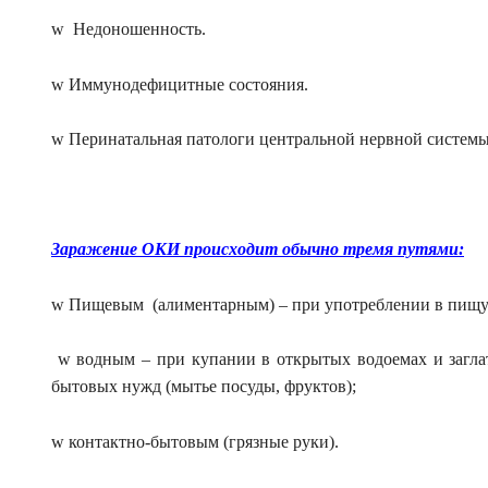
w Недоношенность.
w Иммунодефицитные состояния.
w Перинатальная патологи центральной нервной системы
Заражение ОКИ происходит обычно тремя путями:
w Пищевым
(алиментарным) – при употреблении в пищ
w водным – при купании в открытых водоемах и загла
бытовых нужд (мытье посуды, фруктов);
w контактно-бытовым (грязные руки).