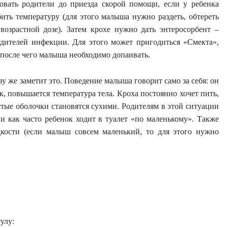
овать родители до приезда скорой помощи, если у ребенка
ить температуру (для этого малыша нужно раздеть, обтереть
озрастной дозе). Затем крохе нужно дать энтеросорбент –
удителей инфекции. Для этого может пригодиться «Смекта»,
после чего малыша необходимо допаивать.
у же заметит это. Поведение малыша говорит само за себя: он
тик, повышается температура тела. Кроха постоянно хочет пить,
стые оболочки становятся сухими. Родителям в этой ситуации
 и как часто ребенок ходит в туалет «по маленькому». Также
дкости (если малыш совсем маленький, то для этого нужно
улу: