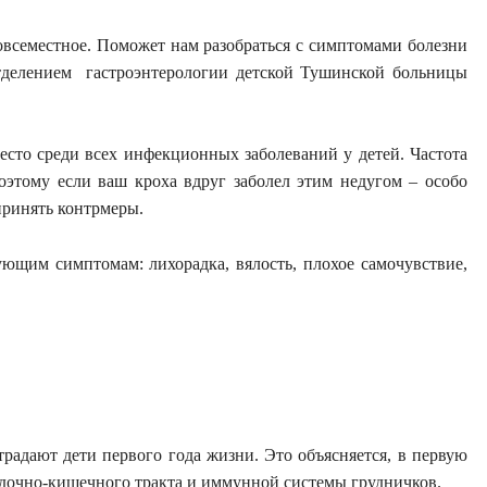
овсеместное. Поможет нам разобраться с симптомами болезни
отделением
гастроэнтерологии детской Тушинской больницы
сто среди всех инфекционных заболеваний у детей. Частота
оэтому если ваш кроха вдруг заболел этим недугом – особо
дпринять контрмеры.
ющим симптомам: лихорадка, вялость, плохое самочувствие,
адают дети первого года жизни. Это объясняется, в первую
дочно-кишечного тракта и иммунной системы грудничков.