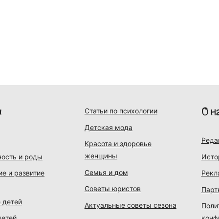
и
О н
Статьи по психологии
Детская мода
Реда
Красота и здоровье
женщины
ость и роды
Исто
Семья и дом
ие и развитие
Рекл
Советы юристов
Парт
 детей
Актуальные советы сезона
Поли
детей
конф