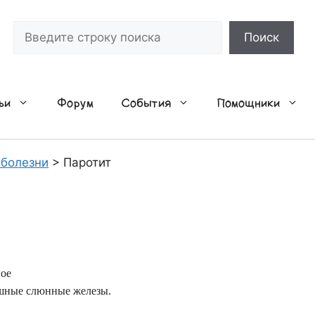
Поиск
Поиск
ьи
Форум
События
Помощники
 болезни
>
Паротит
ое
ушные слюнные железы.