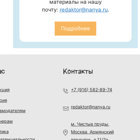
материалы на нашу
почту:
redaktor@nanya.ru
.
Подробнее
ас
Контакты
кция
+7 (916) 582-89-74
рия
redaktor@nanya.ru
амодателям
нерам
м. Чистые пруды,
тика
Москва, Армянский
иденциальности
переулок, д.11/2а