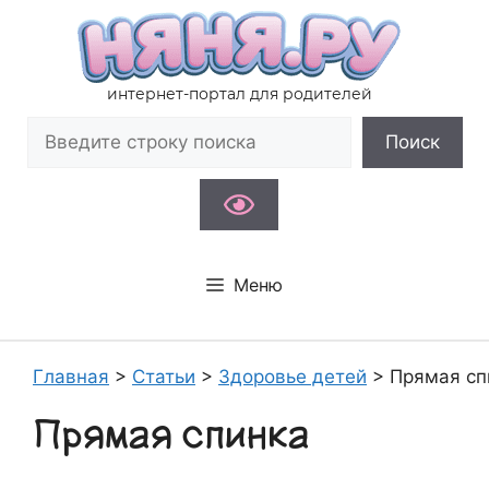
Перейти
к
содержимому
интернет-портал для родителей
Поиск
Поиск
Меню
Главная
>
Статьи
>
Здоровье детей
>
Прямая сп
Прямая спинка