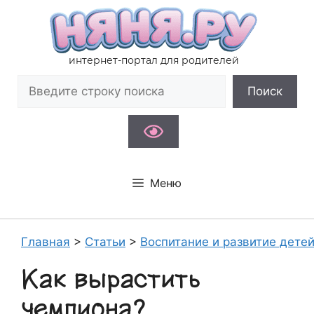
Перейти
к
содержимому
интернет-портал для родителей
Поиск
Поиск
Меню
Главная
>
Статьи
>
Воспитание и развитие дете
Как вырастить
чемпиона?