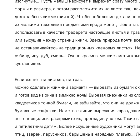
изогнутые… Пусть малыш нарисует и вырежет сразу много ц
формы и размера, а потом расположите их на листе так, ка
должна быть симметричной). Чтобы небольшие детали не с
их мелкими тяжелыми предметами вроде монет, гаек и т.п
использовать в качестве трафарета настоящие листья и тра
или высушив между страниц книги. Здесь природа почти все
не останавливайтесь на традиционных кленовых листьях. Не
рябину, иву, дуб, хмель… Очень красивы мелкие листья кр
кустарников.
Если же нет ни листьев, ни трав,
можно сделать и «зимний вариант» — вырезать из бумаги 
и готов вид из окна в зимнюю ночь! Вырезая снежинки из сл
квадратиков тонкой бумаги, не забывайте, что они не дол
бумажные салфетки. Наметьте линии вырезания карандашо
не топорщились, распрямите их, прогладив утюгом. Такие в
и пятилетним детям. Более искушенные художники могут в
птиц, зверей, парусников, барышень в нарядных платьях… 