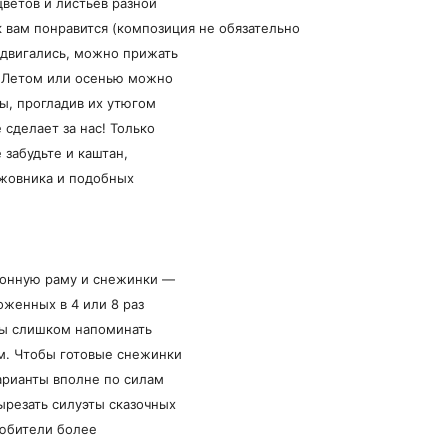
ветов и листьев разной
к вам понравится (композиция не обязательно
двигались, можно прижать
. Летом или осенью можно
вы, прогладив их утюгом
 сделает за нас! Только
 забудьте и каштан,
ыжовника и подобных
оконную раму и снежинки —
оженных в 4 или 8 раз
жны слишком напоминать
м. Чтобы готовые снежинки
арианты вполне по силам
ырезать силуэты сказочных
Любители более