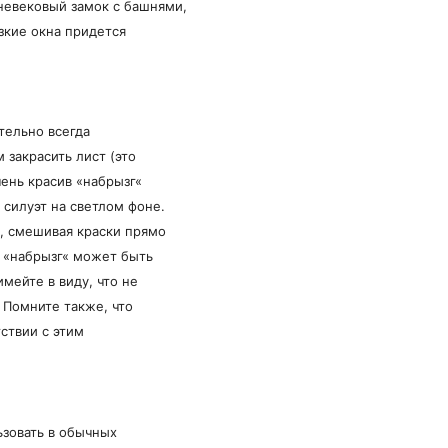
невековый замок с башнями,
зкие окна придется
тельно всегда
 закрасить лист (это
ень красив «набрызг«
силуэт на светлом фоне.
, смешивая краски прямо
и «набрызг« может быть
мейте в виду, что не
 Помните также, что
тствии с этим
ьзовать в обычных