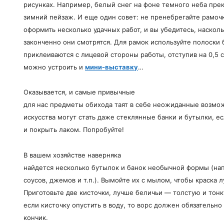
рисунках. Например, белый снег на фоне темного неба пре
зимний пейзаж. И еще один совет: не пренебрегайте рамоч
оформить несколько удачных работ, и вы убедитесь, наско
законченно они смотрятся. Для рамок используйте полоски
приклеиваются с лицевой стороны работы, отступив на 0,5 с
можно устроить и
мини-выставку
…
Оказывается, и самые привычные
для нас предметы обихода таят в себе неожиданные возмо
искусства могут стать даже стеклянные банки и бутылки, е
и покрыть лаком. Попробуйте!
В вашем хозяйстве наверняка
найдется несколько бутылок и банок необычной формы (на
соусов, джемов и т.п.). Вымойте их с мылом, чтобы краска 
Приготовьте две кисточки, лучше беличьи — толстую и тонк
если кисточку опустить в воду, то ворс должен обязательно
кончик.