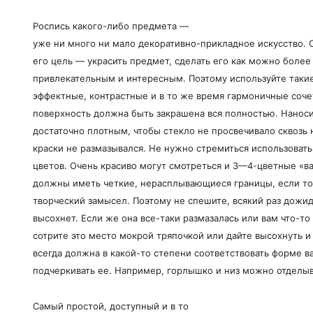
Роспись какого-либо предмета —
уже ни много ни мало декоративно-прикладное искусство. 
его цель — украсить предмет, сделать его как можно более
привлекательным и интересным. Поэтому используйте такие
эффектные, контрастные и в то же время гармоничные соче
поверхность должна быть закрашена вся полностью. Наноси
достаточно плотным, чтобы стекло не просвечивало сквозь 
краски не размазывался. Не нужно стремиться использоват
цветов. Очень красиво могут смотреться и 3—4-цветные «в
должны иметь четкие, нерасплывающиеся границы, если тол
творческий замысел. Поэтому не спешите, всякий раз дожид
высохнет. Если же она все-таки размазалась или вам что-то
сотрите это место мокрой тряпочкой или дайте высохнуть и
всегда должна в какой-то степени соответствовать форме в
подчеркивать ее. Например, горлышко и низ можно отделы
Самый простой, доступный и в то