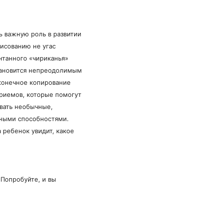
ь важную роль в развитии
рисованию не угас
нтанного «чириканья»
становится непреодолимым
сконечное копирование
приемов, которые помогут
авать необычные,
зными способностями.
 ребенок увидит, какое
 Попробуйте, и вы