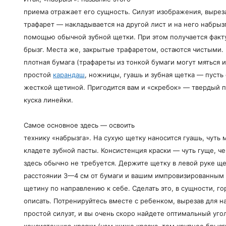
приема отражает его сущность. Силуэт изображения, вырез
трафарет — накладывается на другой лист и на него набрызг
помощью обычной зубной щетки. При этом получается факт
брызг. Места же, закрытые трафаретом, остаются чистыми. 
плотная бумага (трафареты из тонкой бумаги могут мяться и
простой
карандаш
, ножницы, гуашь и зубная щетка — пусть 
жесткой щетиной. Пригодится вам и «скребок» — твердый 
куска линейки.
Самое основное здесь — освоить
технику «набрызга». На сухую щетку наносится гуашь, чуть
кладете зубной пасты. Консистенция краски — чуть гуще, че
здесь обычно не требуется. Держите щетку в левой руке ще
расстоянии 3—4 см от бумаги и вашим импровизированным 
щетину по направлению к себе. Сделать это, в сущности, го
описать. Потренируйтесь вместе с ребенком, вырезав для н
простой силуэт, и вы очень скоро найдете оптимальный уго