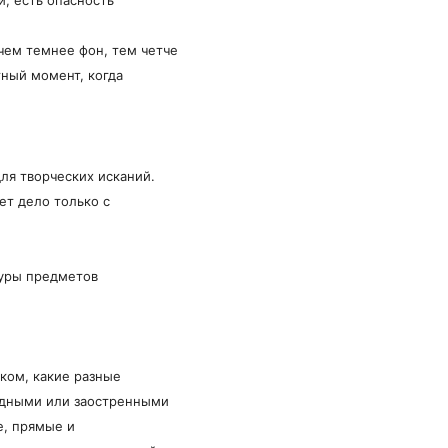
, есть опасность
 чем темнее фон, тем четче
тный момент, когда
ля творческих исканий.
ет дело только с
туры предметов
нком, какие разные
идными или заостренными
е, прямые и