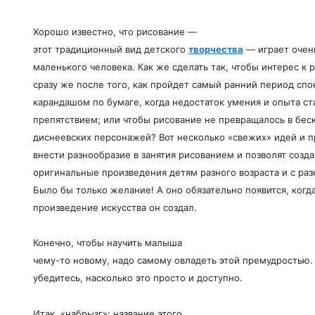
Хорошо известно, что рисование —
этот традиционный вид детского
творчества
— играет очен
маленького человека. Как же сделать так, чтобы интерес к 
сразу же после того, как пройдет самый ранний период спо
карандашом по бумаге, когда недостаток умения и опыта 
препятствием; или чтобы рисование не превращалось в бе
диснеевских персонажей? Вот несколько «свежих» идей и 
внести разнообразие в занятия рисованием и позволят созд
оригинальные произведения детям разного возраста и с ра
Было бы только желание! А оно обязательно появится, когда
произведение искусства он создал.
Конечно, чтобы научить малыша
чему-то новому, надо самому овладеть этой премудростью.
убедитесь, насколько это просто и доступно.
Итак, «набрызг»: название этого