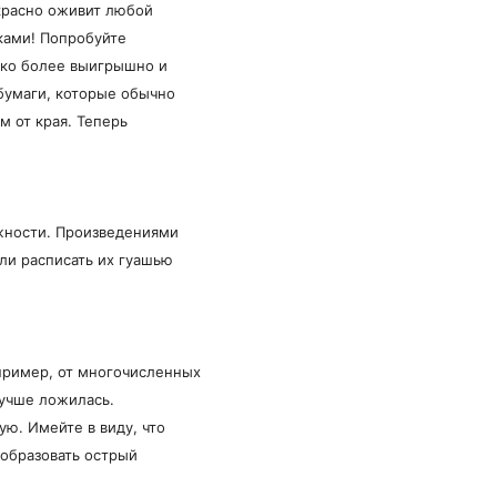
красно оживит любой
ками! Попробуйте
лько более выигрышно и
 бумаги, которые обычно
м от края. Теперь
жности. Произведениями
сли расписать их гуашью
пример, от многочисленных
лучше ложилась.
ую. Имейте в виду, что
 образовать острый