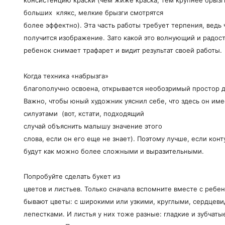
консистенцию краски (чем жиже краска, тем крупнее брызги
больших клякс, мелкие брызги смотрятся
более эффектно). Эта часть работы требует терпения, ведь
получится изображение. Зато какой это волнующий и радос
ребенок снимает трафарет и видит результат своей работы.
Когда техника «набрызга»
благополучно освоена, открывается необозримый простор д
Важно, чтобы юный художник уяснил себе, что здесь он име
силуэтами (вот, кстати, подходящий
случай объяснить малышу значение этого
слова, если он его еще не знает). Поэтому лучше, если кон
будут как можно более сложными и выразительными.
Попробуйте сделать букет из
цветов и листьев. Только сначала вспомните вместе с ребе
бывают цветы: с широкими или узкими, круглыми, сердцев
лепестками. И листья у них тоже разные: гладкие и зубчаты