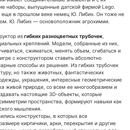
кие наборы, выпущенные датской фирмой Lego.
еще в прошлом веке немец Ю. Либих. Он тоже не
ом. Ю. Либих — основоположник агрохимии.
руктор из
гибких разноцветных трубочек
,
иальных креплений. Модели, собранные из них,
иваться, сжиматься, менять объем, сгибаться и
 игре с конструктором ставить абсолютно
арные способы их решения. Из гибких трубочек
ктуру, но также животных, фантастических
одежды, украшения, интересные геометрические
зка живой природе, со всем ее многообразием и
оздавать настоящие 3D-объекты, которые
симметрии пространства, формируют навыки как
еского мышления.
ились конструкторы, в которых все
азмере кирпичики, арки, перекрытия и другие