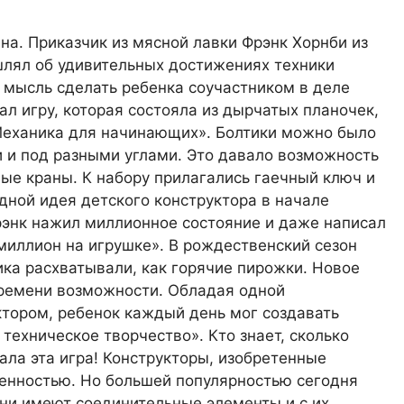
а. Приказчик из мясной лавки Фрэнк Хорнби из
шлял об удивительных достижениях техники
у мысль сделать ребенка соучастником в деле
ал игру, которая состояла из дырчатых планочек,
Механика для начинающих». Болтики можно было
и и под разными углами. Это давало возможность
ые краны. К набору прилагались гаечный ключ и
дной идея детского конструктора в начале
рэнк нажил миллионное состояние и даже написал
 миллион на игрушке». В рождественский сезон
ика расхватывали, как горячие пирожки. Новое
времени возможности. Обладая одной
ктором, ребенок каждый день мог создавать
техническое творчество». Кто знает, сколько
ала эта игра! Конструкторы, изобретенные
нностью. Но большей популярностью сегодня
Они имеют соединительные элементы и с их