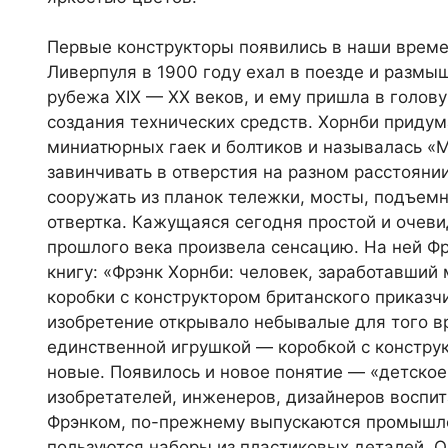
Первые конструкторы появились в наши времен
Ливерпуля в 1900 году ехал в поезде и размы
рубежа XIX — XX веков, и ему пришла в голов
создания технических средств. Хорнби придум
миниатюрных гаек и болтиков и называлась «
завинчивать в отверстия на разном расстояни
сооружать из планок тележки, мосты, подъемн
отвертка. Кажущаяся сегодня простой и очеви
прошлого века произвела сенсацию. На ней Ф
книгу: «Фрэнк Хорнби: человек, заработавший
коробки с конструктором британского приказч
изобретение открывало небывалые для того 
единственной игрушкой — коробкой с констру
новые. Появилось и новое понятие — «детское 
изобретателей, инженеров, дизайнеров воспит
Фрэнком, по-прежнему выпускаются промышле
пользуются наборы из пластиковых деталей. 