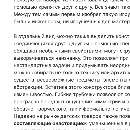
помощью крепятся друг к другу. Все знают та
Между тем самым первым изобрел такую игру 
был ни инженером, ни игрушечных дел мастер
В отдельный вид можно также выделить конст
соединяющихся друг с другом с помощью спец
обладают необычными свойствами: могут скруч
выворачиваться наизнанку. Это позволяет при
нестандартные задачи и придумывать неордин
можно собирать не только технику или архите
существ, всевозможные предметы, элементы 
абстракции. Эстетика этого конструктора бли
изменчивостью. Гибкие трубочки позволяют с
прекрасно передают ощущение симметрии и а
образно-творческого, так и формально-логич
Недавно на рынке детских товаров также появ
составляющие «настоящие»:
уменьшенные в р