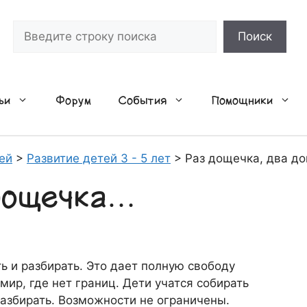
Поиск
Поиск
ьи
Форум
События
Помощники
ей
>
Развитие детей 3 - 5 лет
>
Раз дощечка, два д
 дощечка…
ь и разбирать. Это дает полную свободу
ир, где нет границ. Дети учатся собирать
разбирать. Возможности не ограничены.