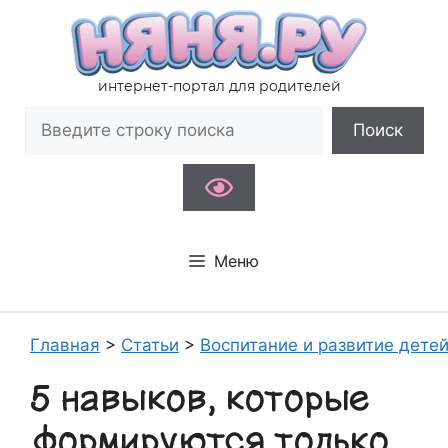
Перейти
к
содержимому
интернет-портал для родителей
Поиск
Поиск
Меню
Главная
>
Статьи
>
Воспитание и развитие дете
5 навыков, которые
формируются только