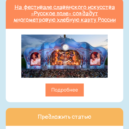
На фестивале славянского искусства
«Русское поле» создадут
многометровую хлебную карту России
Подробнее
Предложить статью