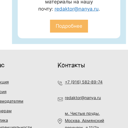
материалы на нашу
почту:
redaktor@nanya.ru
.
Подробнее
ас
Контакты
кция
+7 (916) 582-89-74
рия
redaktor@nanya.ru
амодателям
нерам
м. Чистые пруды,
тика
Москва, Армянский
иденциальности
переулок, д.11/2а