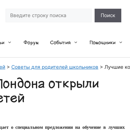
Поиск
Поиск
ьи
Форум
События
Помощники
ей
>
Советы для родителей школьников
>
Лучшие ко
Лондона открыли
етей
ает о специальном предложении на обучение в лучших