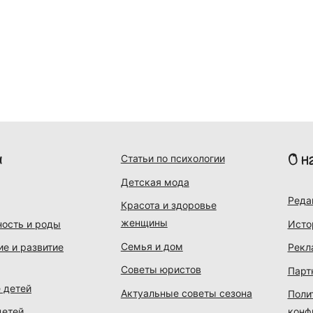
и
О н
Статьи по психологии
Детская мода
Реда
Красота и здоровье
женщины
ость и роды
Исто
Семья и дом
ие и развитие
Рекл
Советы юристов
Парт
 детей
Актуальные советы сезона
Поли
детей
конф