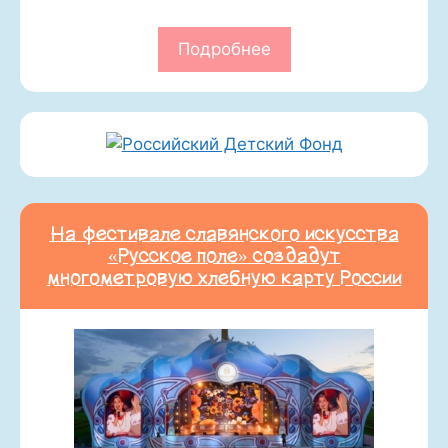
Подробнее
На фестивале славянского искусства
«Русское поле» создадут
многометровую хлебную карту России