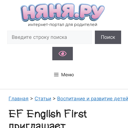
Перейти
к
содержимому
интернет-портал для родителей
Поиск
Поиск
Меню
Главная
>
Статьи
>
Воспитание и развитие дете
EF English First
приглашает