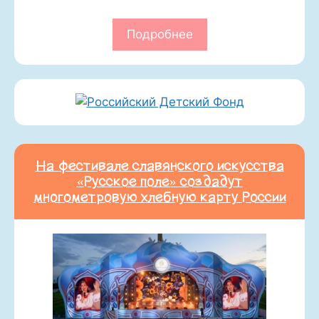
Подробнее
На фестивале славянского искусства
«Русское поле» создадут
многометровую хлебную карту России