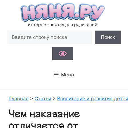
Перейти
к
содержимому
интернет-портал для родителей
Поиск
Поиск
Меню
Главная
>
Статьи
>
Воспитание и развитие дете
Чем наказание
отличается от