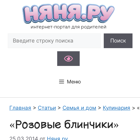
Перейти
к
содержимому
интернет-портал для родителей
Поиск
Поиск
Меню
Главная
>
Статьи
>
Семья и дом
>
Кулинария
>
«
«Розовые блинчики»
25.03.2014
от
Няня.ру