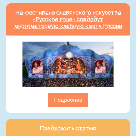
На фестивале славянского искусства
«Русское поле» создадут
многометровую хлебную карту России
Подробнее
Предложить статью