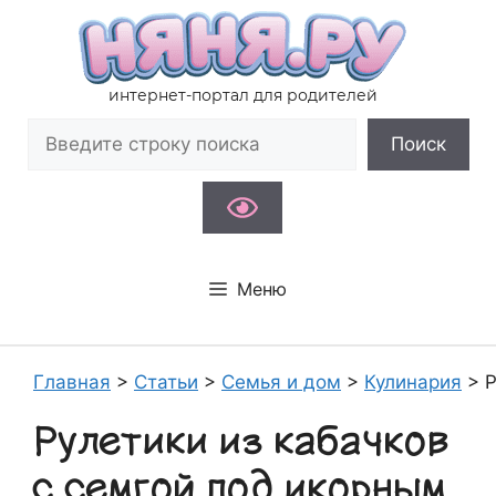
Перейти
к
содержимому
интернет-портал для родителей
Поиск
Поиск
Меню
Главная
>
Статьи
>
Семья и дом
>
Кулинария
>
Р
Рулетики из кабачков
с семгой под икорным