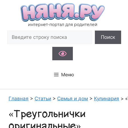
Перейти
к
содержимому
интернет-портал для родителей
Поиск
Поиск
Меню
Главная
>
Статьи
>
Семья и дом
>
Кулинария
>
«
«Треугольнички
оригинальные»