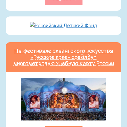
На фестивале славянского искусства
«Русское поле» создадут
многометровую хлебную карту России