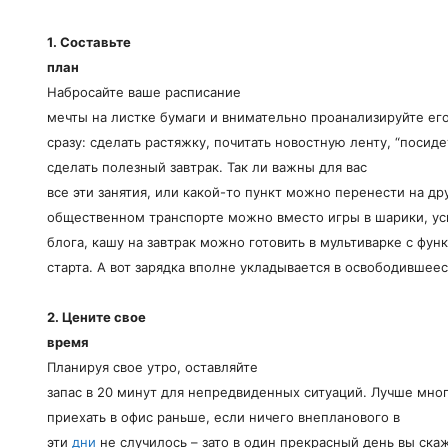
1. Составьте
план
Набросайте ваше расписание
мечты на листке бумаги и внимательно проанализируйте его
сразу: сделать растяжку, почитать новостную ленту, “посиде
сделать полезный завтрак. Так ли важны для вас
все эти занятия, или какой-то пункт можно перенести на д
общественном транспорте можно вместо игры в шарики, усп
блога, кашу на завтрак можно готовить в мультиварке с фу
старта. А вот зарядка вполне укладывается в освободившеес
2. Цените свое
время
Планируя свое утро, оставляйте
запас в 20 минут для непредвиденных ситуаций. Лучше мног
приехать в офис раньше, если ничего внепланового в
эти
дни
не случилось – зато в один прекрасный день вы скаж