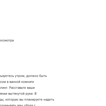
просмотра
ользуетесь утром, должно быть
сом в ванной комнате
линг. Расставьте ваши
янии вытянутой руки. В
ы, которую вы планируете надеть
одумывать ваш образ с