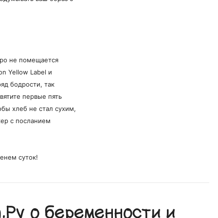
тро не помещается
n Yellow Label и
яд бодрости, так
вятите первые пять
обы хлеб не стал сухим,
кер с посланием
енем суток!
Ру о беременности и