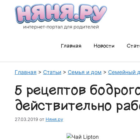
Перейти
к
содержимому
интернет-портал для родителей
Главная
Новости
Стат
Главная
>
Статьи
>
Семья и дом
>
Семейный д
5 рецептов бодрого
действительно ра
27.03.2019
от
Няня.ру