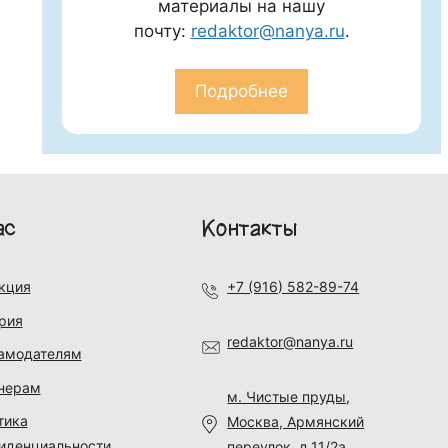
материалы на нашу
почту:
redaktor@nanya.ru
.
Подробнее
ас
Контакты
кция
+7 (916) 582-89-74
рия
redaktor@nanya.ru
амодателям
нерам
м. Чистые пруды,
тика
Москва, Армянский
иденциальности
переулок, д.11/2а