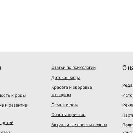
и
О н
Статьи по психологии
Детская мода
Реда
Красота и здоровье
женщины
ость и роды
Исто
Семья и дом
ие и развитие
Рекл
Советы юристов
Парт
 детей
Актуальные советы сезона
Поли
детей
конф